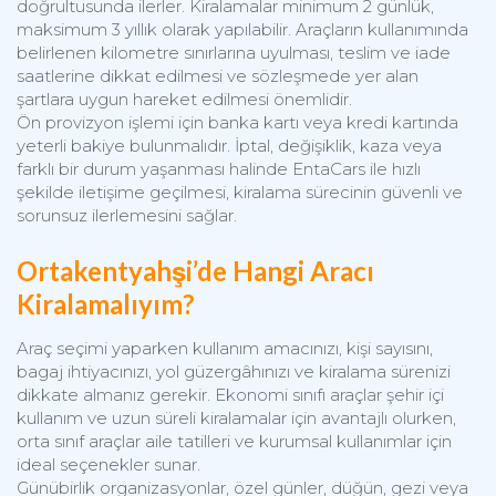
doğrultusunda ilerler. Kiralamalar minimum 2 günlük,
maksimum 3 yıllık olarak yapılabilir. Araçların kullanımında
belirlenen kilometre sınırlarına uyulması, teslim ve iade
saatlerine dikkat edilmesi ve sözleşmede yer alan
şartlara uygun hareket edilmesi önemlidir.
Ön provizyon işlemi için banka kartı veya kredi kartında
yeterli bakiye bulunmalıdır. İptal, değişiklik, kaza veya
farklı bir durum yaşanması halinde EntaCars ile hızlı
şekilde iletişime geçilmesi, kiralama sürecinin güvenli ve
sorunsuz ilerlemesini sağlar.
Ortakentyahşi’de Hangi Aracı
Kiralamalıyım?
Araç seçimi yaparken kullanım amacınızı, kişi sayısını,
bagaj ihtiyacınızı, yol güzergâhınızı ve kiralama sürenizi
dikkate almanız gerekir. Ekonomi sınıfı araçlar şehir içi
kullanım ve uzun süreli kiralamalar için avantajlı olurken,
orta sınıf araçlar aile tatilleri ve kurumsal kullanımlar için
ideal seçenekler sunar.
Günübirlik organizasyonlar, özel günler, düğün, gezi veya