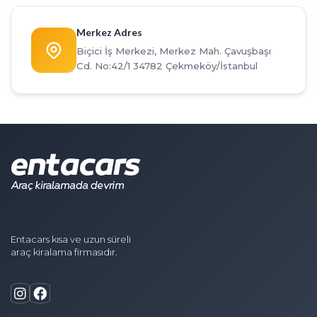
Merkez Adres
Biçici İş Merkezi, Merkez Mah. Çavuşbaşı
Cd. No:42/1 34782 Çekmeköy/İstanbul
Entacars kısa ve uzun süreli
araç kiralama firmasıdır.