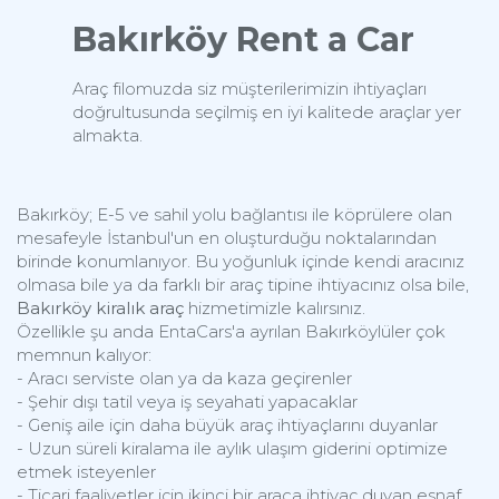
Bakırköy Rent a Car
Araç filomuzda siz müşterilerimizin ihtiyaçları
doğrultusunda seçilmiş en iyi kalitede araçlar yer
almakta.
Bakırköy; E-5 ve sahil yolu bağlantısı ile köprülere olan
mesafeyle İstanbul'un en oluşturduğu noktalarından
birinde konumlanıyor. Bu yoğunluk içinde kendi aracınız
olmasa bile ya da farklı bir araç tipine ihtiyacınız olsa bile,
Bakırköy kiralık araç
hizmetimizle kalırsınız.
Özellikle şu anda EntaCars'a ayrılan Bakırköylüler çok
memnun kalıyor:
- Aracı serviste olan ya da kaza geçirenler
- Şehir dışı tatil veya iş seyahati yapacaklar
- Geniş aile için daha büyük araç ihtiyaçlarını duyanlar
- Uzun süreli kiralama ile aylık ulaşım giderini optimize
etmek isteyenler
- Ticari faaliyetler için ikinci bir araca ihtiyaç duyan esnaf