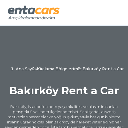
Ana Sayfa
›
Kiralama Bölgelerimiz
›
Bakırköy Rent a Car
Bakırköy Rent a Car
Bakırköy,
İstanbul'un hem yaşam
kalitesi ve ulaşım
imkanları
perspektifi ve kader
ilçelerinden
biri. Sahil şeridi,
alışveriş
merkezleri,
hastaneler ve yoğun iş
dünyasıyla her gün
binlerce
insanın uğrak
noktası olan
Bakırköy'de hareket
yeteneğiniz her
şeyden
gelmeden önce. İşte
tam bu yerde
EntaCars'ı
eklenenler: