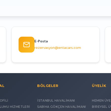
E-Posta
rezervasyon@entacars.com
AL
BÖLGELER
ÜYELİK
OFİLİ
İSTANBUL HAVALİMANI
HEMEN ÜYE
PLUMU HİZMETLERİ
SABİHA GÖKÇEN HAVALİMANI
BİREYSEL Ü