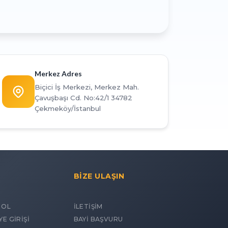
Merkez Adres
Biçici İş Merkezi, Merkez Mah.
Çavuşbaşı Cd. No:42/1 34782
Çekmeköy/İstanbul
BİZE ULAŞIN
 OL
İLETİŞİM
YE GİRİŞİ
BAYİ BAŞVURU