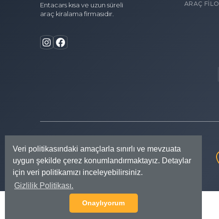
ARAÇ FİL
Entacars kısa ve uzun süreli
araç kiralama firmasıdır.
Veri politikasındaki amaçlarla sınırlı ve mevzuata
E-bültene Katılın
uygun şekilde çerez konumlandırmaktayız. Detaylar
için veri politikamızı inceleyebilirsiniz.
Gizlilik Politikası.
Onaylıyorum
Copyright © 2023 Tüm Haklarımız Saklıdır.