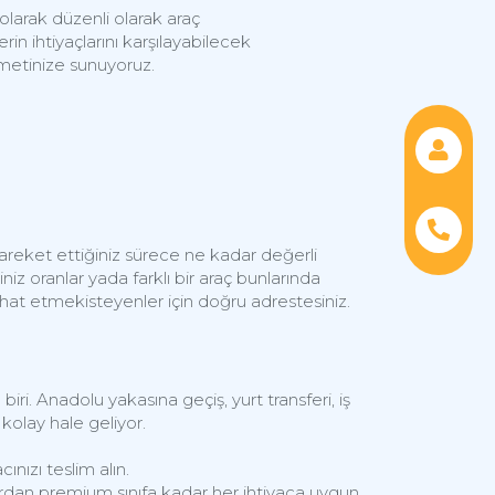
arak düzenli olarak araç
erin ihtiyaçlarını karşılayabilecek
zmetinize sunuyoruz.
areket ettiğiniz sürece ne
kadar değerli
iz oranlar ya
da farklı bir
araç
bunlarında
hat etmek
isteyenler için doğru
adrestesiniz.
ri. Anadolu yakasına geçiş, yurt transferi, iş
kolay hale geliyor.
ızı teslim alın.
ardan premium sınıfa kadar her ihtiyaca uygun