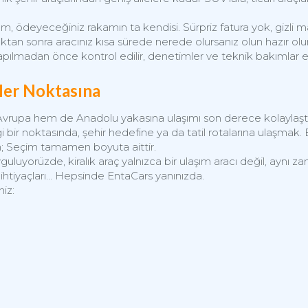
, ödeyeceğiniz rakamın ta kendisi. Sürpriz fatura yok, gizli ma
 sonra aracınız kısa sürede nerede olursanız olun hazır olur
apılmadan önce kontrol edilir, denetimler ve teknik bakımlar eks
Her Noktasına
vrupa hem de Anadolu yakasına ulaşımı son derece kolaylaştı
 bir noktasında, şehir hedefine ya da tatil rotalarına ulaşmak. 
nın; Seçim tamamen boyuta aittir.
yguluyorüzde, kiralık araç yalnızca bir ulaşım aracı değil, aynı 
ik ihtiyaçları… Hepsinde EntaCars yanınızda.
iz: