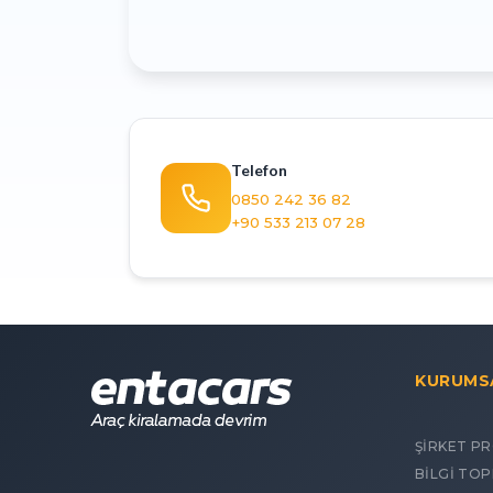
Telefon
0850 242 36 82
+90 533 213 07 28
KURUMS
ŞİRKET PR
BİLGİ TO