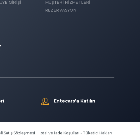
YE GİRİŞİ
MÜŞTERİ HİZMETLERİ
REZERVASYON
ri
Entecars’a Katılın
li Satış Sözleşmesi
İptal ve İade Koşulları - Tüketici Hakları