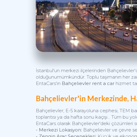
İstanbul
'un merkezi
ilçelerinden
Bahçelievler'
olduğunu
mümkündür. Toplu
taşımanın her 
EntaCars'ın
Bahçelievler rent a car
hizmet t
Bahçelievler'in Merkezinde, H
Bahçelievler; E-5 karayoluna cephesi, TEM bağla
toplantısı ya da hafta sonu kaçışı… Tüm bu yol
EntaCars olarak Bahçelievler'deki çözümleri 
- Merkezi Lokasyon:
Bahçelievler ve çevre se
- Zengin Araç Seçenekleri:
Küçük ve ekonomik 