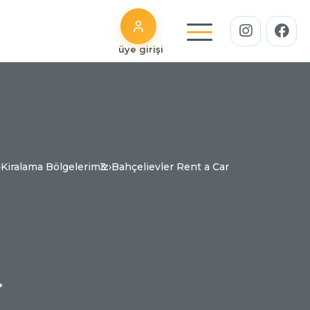
üye girişi
›
Kiralama Bölgelerimiz
›
Bahçelievler Rent a Car
r