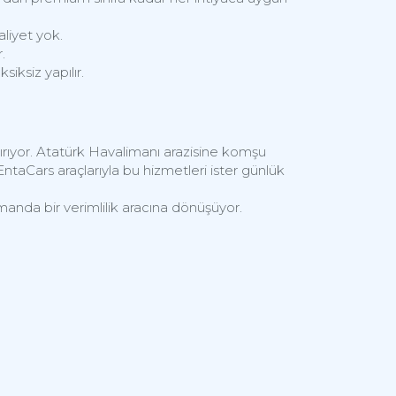
liyet yok.
.
iksiz yapılır.
rıyor. Atatürk Havalimanı arazisine komşu
EntaCars araçlarıyla bu hizmetleri ister günlük
zamanda bir verimlilik aracına dönüşüyor.