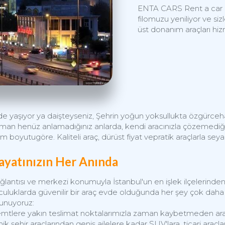
ENTA CARS Rent a car ol
filomuzu yeniliyor ve sizl
üst donanım araçları hi
de yaşıyor ya da
işteyseniz,
Şehrin yoğun
yoksullukta özgürce
h
zaman
henüz anlamadığınız anlarda,
kendi aracınızla
çözemediğin
am boyutu
göre. Kaliteli araç,
dürüst fiyat ve
pratik araçlarla
seya
ayatınızın Her Anında
ntısı ve merkezi konumuyla İstanbul'un en işlek ilçelerinden bi
culuklarda güvenilir bir araç evde olduğunda her şey çok daha 
sunuyoruz:
mtlere yakın teslimat noktalarımızla zaman kaybetmeden aracın
şehir araçlarından geniş ailelere kadar SUV'lara, ticari araçl