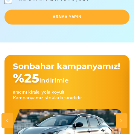
ARAMA YAPIN
Sonbahar kampanyamız!
%25
indirimle
aracını kirala, yola koyul!
Kampanyamız stoklarla sınırlıdır